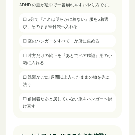
ADHD の脳が途中で一番崩れやすいやり方です。
☐
5分で『これは明らかに着ない』服を5着選
び、そのまま寄付袋へ入れる
☐
空のハンガーをすべて一か所に集める
☐
片方だけの靴下を『あとでペア確認』用の小
箱に入れる
☐
洗濯かごに1週間以上入ったままの物を先に
洗う
☐
前回着たあと戻していない服をハンガーへ掛
け直す