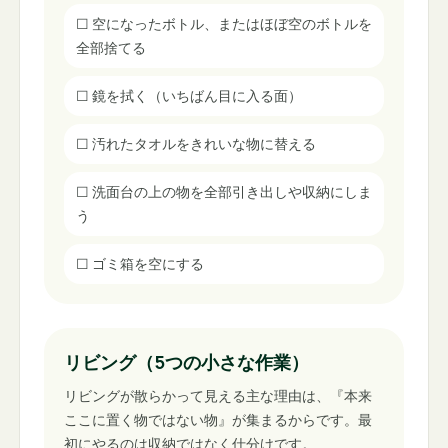
☐
空になったボトル、またはほぼ空のボトルを
全部捨てる
☐
鏡を拭く（いちばん目に入る面）
☐
汚れたタオルをきれいな物に替える
☐
洗面台の上の物を全部引き出しや収納にしま
う
☐
ゴミ箱を空にする
リビング（5つの小さな作業）
リビングが散らかって見える主な理由は、『本来
ここに置く物ではない物』が集まるからです。最
初にやるのは収納ではなく仕分けです。