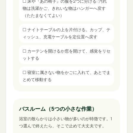
☐
床や『あの椅子』の服を2つに分ける: 汚れ
物は洗濯かご、きれいな物はハンガーへ戻す
（たたまなくてよい）
☐
ナイトテーブルの上を片付ける。カップ、テ
ィッシュ、充電ケーブルを定位置へ戻す
☐
カーテンを開けるか窓を開けて、感覚をリセ
ットする
☐
寝室に属さない物をかごに入れて、あとでま
とめて移動する
バスルーム（5つの小さな作業）
浴室の散らかりは小さい物が多いのが特徴です。1
つ選んで終えたら、そこで止めて大丈夫です。