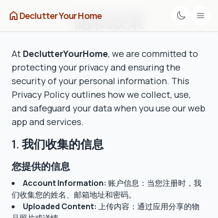
home
隐私政策
Declutter Your Home
At
DeclutterYourHome
, we are committed to
protecting your privacy and ensuring the
security of your personal information. This
Privacy Policy outlines how we collect, use,
and safeguard your data when you use our web
app and services.
1. 我们收集的信息
您提供的信息
Account Information:
账户信息：当您注册时，我
们收集您的姓名、邮箱地址和密码。
Uploaded Content:
上传内容：通过应用分享的物