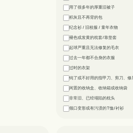
用了很多年的厚重旧被子
积灰且不再背的包
纪念衫 / 旧校服 / 童年衣物
褪色或发黄的枕套/靠垫套
起球严重且无法修复的毛衣
过去一年都不合身的衣服
过时的衣架
钝了或不好用的指甲刀、剪刀、修
闲置的收纳盒、收纳箱或收纳袋
非常旧、已经塌陷的枕头
领口变形或有污渍的T恤/衬衫