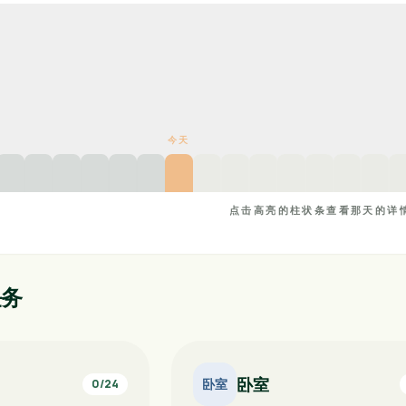
今天
点击高亮的柱状条查看那天的详
任务
卧室
卧室
0
/
24