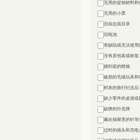
无用的促销材料和
无用的小票
旧杂志或目录
旧电池
有缺陷或无法使用
没有原包装或标签
烧到底的蜡烛
破损的毛绒玩具和
积灰的旅行纪念品
缺少零件的桌游或
缺牌的扑克牌
藏在抽屉里的针等
过时的插头和充电