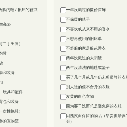
合脚的鞋 / 损坏的鞋或
一年没戴过的廉价首饰
不保暖的毯子
增高垫
不喜欢或从来不用的香水
不想再使用的旧床单
可二手出售）
不舒服的家居服或睡衣
跑鞋
两年没戴过的太阳镜
袋
两年没清洗的地毯或垫子
套和装备
买了几个月或几年仍未剪吊牌的衣
扣
别人送的但不合身的衣服
、玩具和配件
发黄的白色衣物
背包和装备
因为要干洗而总是避免穿的衣服
一次性拖鞋）
因愧疚而保留的物品（昂贵但错误
器的置物篮
买）