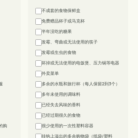
不成套的食物保鲜盒
免费赠品杯子或马克杯
半年没吃的糖果
发霉、弯曲或无法使用的筷子
发霉或生虫的食物
坏掉或无法使用的电饭煲、压力锅等电器
外卖菜单
服
多余的水瓶和旅行杯（每人保留2到3个）
多年未使用的调味料
已经失去风味的香料
已经过期很久的食物
的购
很少使用的一次性塑料容器
挂钩上溢出的多余购物袋（纸袋/塑料