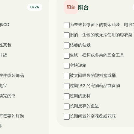
阳台
阳台
0
/
26
和CD
为未来装修留下的剩余油漆、电线
旧的、生锈的或无法使用的晾衣架
性茶包
枯萎的盆栽
啡罐
生锈、损坏或多余的五金工具
空快递箱
摆件或装饰品
被太阳晒裂的塑料盆或桶
电宝
过期很久的宠物药品或食物
读完的书
过期的肥料
长期废弃的鱼缸
再需要的灯泡
长期闲置的空花盆或花瓶
卡