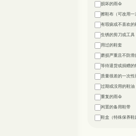
损坏的雨伞
擦鞋布（可改用一
有瑕疵或不喜欢的
生锈的剪刀或工具
用过的鞋套
磨损严重且不防滑
等待退货或捐赠的
质量很差的一次性
过期或没用的鞋油
重复的雨伞
闲置的备用鞋带
鞋盒（特殊保养鞋