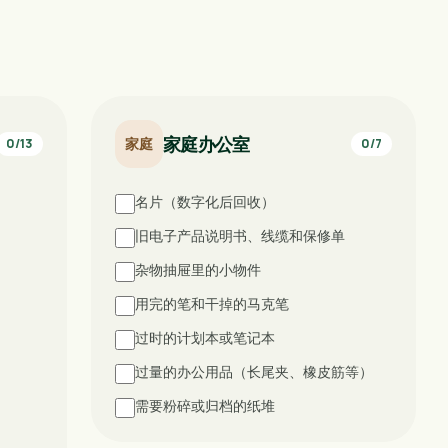
家庭办公室
家庭
0
/
13
0
/
7
名片（数字化后回收）
旧电子产品说明书、线缆和保修单
杂物抽屉里的小物件
用完的笔和干掉的马克笔
过时的计划本或笔记本
过量的办公用品（长尾夹、橡皮筋等）
需要粉碎或归档的纸堆