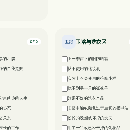
卫浴与洗衣区
卫浴
0
/
10
享的习惯
上一季留下的旧防晒霜
静的自我觉察
从不使用的化妆刷
实际上不会使用的护肤小样
找不到另一只的孤袜子
它束缚你的人生
效果不好的洗衣产品
的心态
旧指甲油或颜色过于重复的指甲油
交关系
松掉的发圈或坏掉的发夹
擅长的工作
用了一半或已经干掉的化妆品