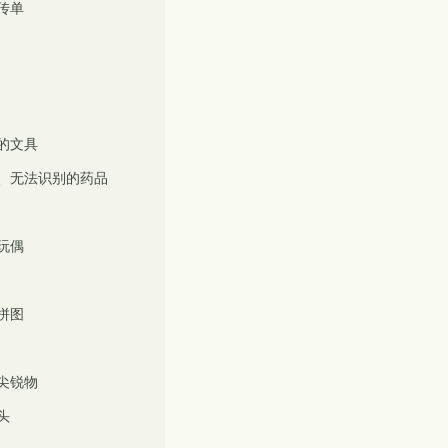
传单
的文具
、无法识别的药品
玩偶
拼图
尖锐物
头