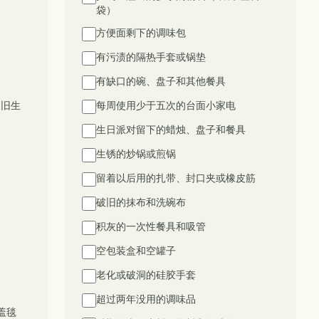
袋）
方便面剩下的调味包
有污渍的隔热手套或锅垫
有缺口的碗、盘子和其他餐具
/旧生
每周使用少于五次的台面小家电
生日派对留下的蜡烛、盘子和餐具
生锈的炒锅或煎锅
留着以后用的扎带、封口夹或橡皮筋
破旧的抹布和洗碗布
积灰的一次性餐具和吸管
空包装盒和空罐子
老化或破洞的硅胶手套
超过两年没用的调味品
盖毯