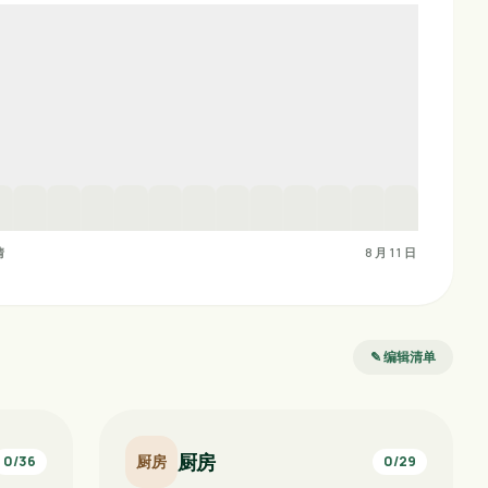
情
8月11日
✎ 编辑清单
厨房
厨房
0
/
36
0
/
29