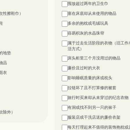
囤放超过两年的卫生巾
次性擦鞋巾）
塞在床底却从未使用的物品
鞋
多余的抱枕或毛绒玩具
容易积灰的水晶珠帘
属于过去生活阶段的衣物（旧工作
活方式）
的地垫
床头柜里三个月没用过的物品
物品
廉价且过时的大衣
雨衣
影响睡眠质量的床或枕头
拉链坏了且不打算修的被套
旅行时买来却从未穿过的纪念衣物
有洞或找不到另一只的袜子
款除外）
服装店或干洗店送的廉价衣架
每天打理起来不值得的装饰抱枕或