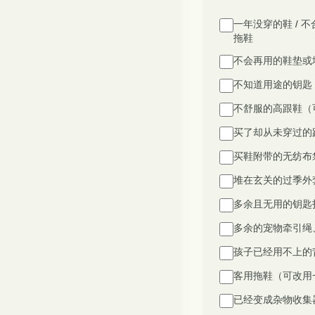
一年没穿的鞋 / 不
拖鞋
不会再用的鞋垫或
不知道用途的钥匙
不舒服的高跟鞋（
买了却从未穿过的
买鞋附带的无纺布
堆在玄关的过季外
多余且无用的钥匙
多余的宠物牵引绳
孩子已经用不上的
客用拖鞋（可改用
已经变成杂物收集