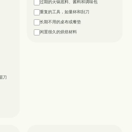
过期的火锅底料、酱料和调味包
重复的工具，如量杯和刮刀
长期不用的桌布或餐垫
闲置很久的烘焙材料
眉刀