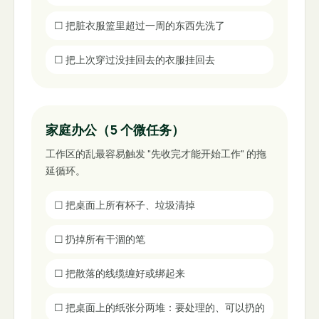
☐
把脏衣服篮里超过一周的东西先洗了
☐
把上次穿过没挂回去的衣服挂回去
家庭办公（5 个微任务）
工作区的乱最容易触发 "先收完才能开始工作" 的拖
延循环。
☐
把桌面上所有杯子、垃圾清掉
☐
扔掉所有干涸的笔
☐
把散落的线缆缠好或绑起来
☐
把桌面上的纸张分两堆：要处理的、可以扔的