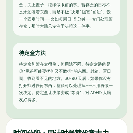
盒，关上盖子，继续做眼前的事。暂存盒的目标不
是永远装着东西，而是不让 "决定" 阻塞 "前进"。设
一个固定时间——比如每周日 15 分钟——专门处理暂
存盒，那时大脑只专注于决策这一件事。
待定盒方法
待定盒和暂存盒很像，但用法不同。待定盒装的是
你 "觉得可能要扔但又不敢扔" 的东西。封箱、写日
期、收到看不见的地方。30-90 天后，如果你没有
打开找过任何东西，整箱可以处理掉——不用再做一
次决定。待定盒让决策变成 "等待"，对 ADHD 大脑
友好得多。
时间分段：用计时器替代意志力