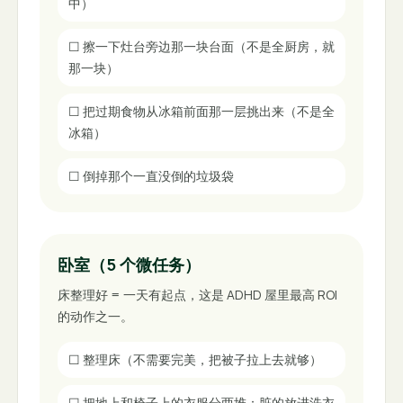
中）
☐
擦一下灶台旁边那一块台面（不是全厨房，就
那一块）
☐
把过期食物从冰箱前面那一层挑出来（不是全
冰箱）
☐
倒掉那个一直没倒的垃圾袋
卧室（5 个微任务）
床整理好 = 一天有起点，这是 ADHD 屋里最高 ROI
的动作之一。
☐
整理床（不需要完美，把被子拉上去就够）
☐
把地上和椅子上的衣服分两堆：脏的放进洗衣