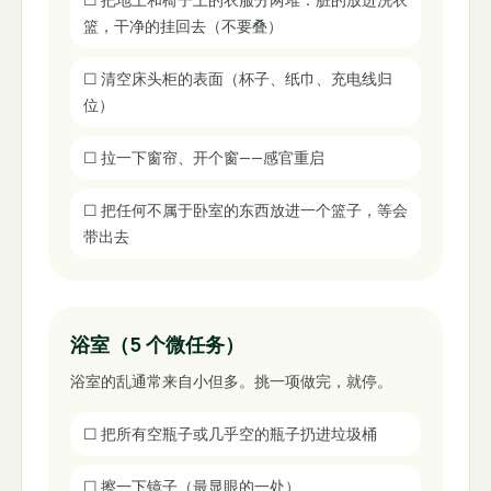
篮，干净的挂回去（不要叠）
☐
清空床头柜的表面（杯子、纸巾、充电线归
位）
☐
拉一下窗帘、开个窗——感官重启
☐
把任何不属于卧室的东西放进一个篮子，等会
带出去
浴室（5 个微任务）
浴室的乱通常来自小但多。挑一项做完，就停。
☐
把所有空瓶子或几乎空的瓶子扔进垃圾桶
☐
擦一下镜子（最显眼的一处）