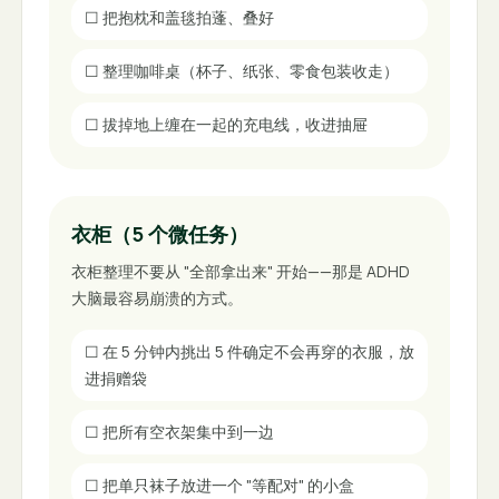
☐
把抱枕和盖毯拍蓬、叠好
☐
整理咖啡桌（杯子、纸张、零食包装收走）
☐
拔掉地上缠在一起的充电线，收进抽屉
衣柜（5 个微任务）
衣柜整理不要从 "全部拿出来" 开始——那是 ADHD
大脑最容易崩溃的方式。
☐
在 5 分钟内挑出 5 件确定不会再穿的衣服，放
进捐赠袋
☐
把所有空衣架集中到一边
☐
把单只袜子放进一个 "等配对" 的小盒